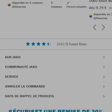
JAKO Short M
disponible en 5 couleurs
5
différentes
Couleurs
Personnalisable
dès 9,79 €
1
disponible en 
différentes
(
4,61
/5) Trusted Shops
SUR JAKO
COMMUNAUTÉ JAKO
SERVICE
ANNULER LA COMMANDE
SACS DE RAPPEL DE PRODUITS
SÉCURISEZ UNE REMISE DE 30%