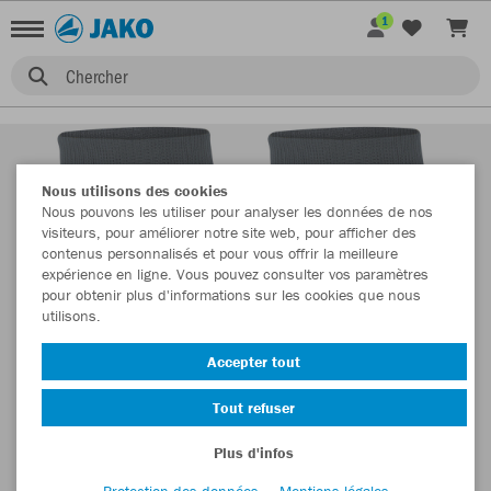
1
Chercher
Nous utilisons des cookies
Nous pouvons les utiliser pour analyser les données de nos
visiteurs, pour améliorer notre site web, pour afficher des
contenus personnalisés et pour vous offrir la meilleure
expérience en ligne. Vous pouvez consulter vos paramètres
pour obtenir plus d'informations sur les cookies que nous
utilisons.
Accepter tout
Tout refuser
Plus d'infos
Protection des données
Mentions légales