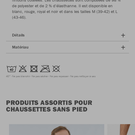
finitions côtelées. Les chaussettes sont composées de 98 %
de polyester et de 2 % d'élasthanne. Il est disponible en
blanc, rouge, royal et noir et dans les tailles M (39-42) et L
(43-46).
Détails
Matériau
40°
Ne pas blanchir
Ne pas sécher
Ne pas repasser
Ne pas nettoyer à sec
PRODUITS ASSORTIS POUR
CHAUSSETTES SANS PIED