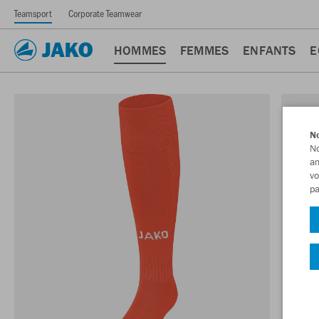
Teamsport
Corporate Teamwear
HOMMES
FEMMES
ENFANTS
E
No
No
am
vo
pa