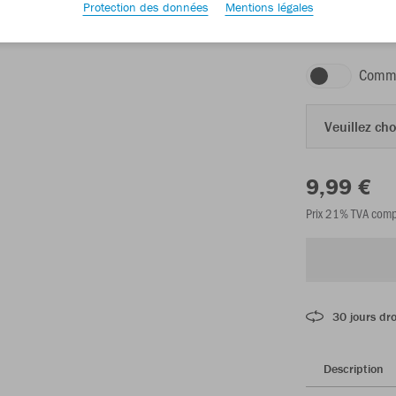
Protection des données
Mentions légales
flamme
Comma
Veuillez choi
9,99 €
Prix 21% TVA comp
30 jours dro
Description