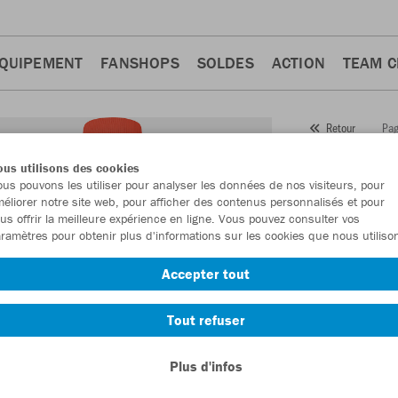
QUIPEMENT
FANSHOPS
SOLDES
ACTION
TEAM 
Pag
Retour
JAKO
us utilisons des cookies
us pouvons les utiliser pour analyser les données de nos visiteurs, pour
Numéro d’article
éliorer notre site web, pour afficher des contenus personnalisés et pour
us offrir la meilleure expérience en ligne. Vous pouvez consulter vos
ramètres pour obtenir plus d'informations sur les cookies que nous utiliso
En tant que me
Accepter tout
commande.
De
Tout refuser
Plus d'infos