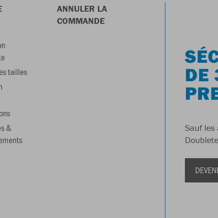
E
ANNULER LA
COMMANDE
on
SÉC
te
DE 
s tailles
n
PR
ons
es &
Sauf les 
gements
Doublete
DEVEN