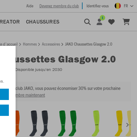
Aide
Devenez membre du club
Identifiez-vous
FR
1
CREATOR
CHAUSSURES
e d'accueil
Hommes
Accessoires
JAKO Chaussettes Glasgow 2.0
Chaussettes Glasgow 2.0
:
3814
- Disponible jusqu'en 2030
ns.
mbre du club JAKO, vous pouvez économiser 30% sur votre prochaine
venir membre maintenant