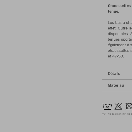
Chaussettes 
tenue.
Les bas à ch
effet. Outre 
disponibles. 
tenues sporti
également disp
chaussettes s
et 47-50.
Détails
Matériau
40°
Ne pas blanchir
Ne p