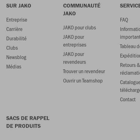
SUR JAKO
COMMUNAUTÉ
SERVIC
JAKO
Entreprise
FAQ
JAKO pour clubs
Carrière
Informati
JAKO pour
importan
Durabilité
entreprises
Tableau de
Clubs
JAKO pour
Expéditio
Newsblog
revendeurs
Retours &
Médias
Trouver un revendeur
réclamati
Ouvrir un Teamshop
Catalogu
téléchar
Contact
SACS DE RAPPEL
DE PRODUITS