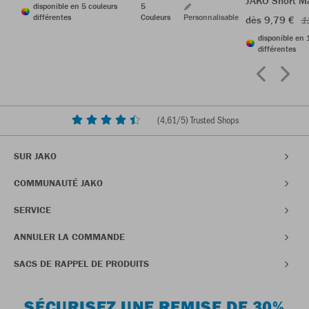
JAKO Short M
disponible en 5 couleurs
5
différentes
Couleurs
Personnalisable
dès 9,79 €
1
disponible en 
différentes
(
4,61
/5) Trusted Shops
SUR JAKO
COMMUNAUTÉ JAKO
SERVICE
ANNULER LA COMMANDE
SACS DE RAPPEL DE PRODUITS
SÉCURISEZ UNE REMISE DE 30%