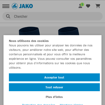
1
Chercher
Nous utilisons des cookies
Nous pouvons les utiliser pour analyser les données de nos
visiteurs, pour améliorer notre site web, pour afficher des
contenus personnalisés et pour vous offrir la meilleure
expérience en ligne. Vous pouvez consulter vos paramètres
pour obtenir plus d'informations sur les cookies que nous
utilisons.
Accepter tout
Tout refuser
Plus d'infos
Protection des données
Mentions légales