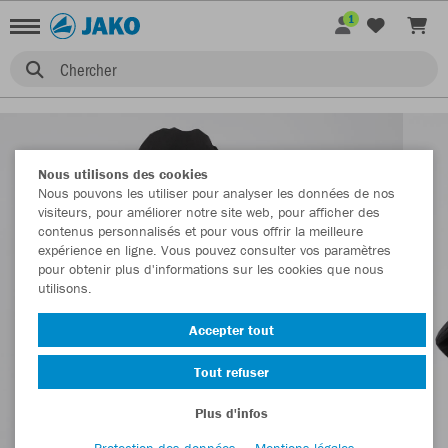
1
Chercher
Nous utilisons des cookies
Nous pouvons les utiliser pour analyser les données de nos
visiteurs, pour améliorer notre site web, pour afficher des
contenus personnalisés et pour vous offrir la meilleure
expérience en ligne. Vous pouvez consulter vos paramètres
pour obtenir plus d'informations sur les cookies que nous
utilisons.
Accepter tout
Tout refuser
Plus d'infos
Protection des données
Mentions légales