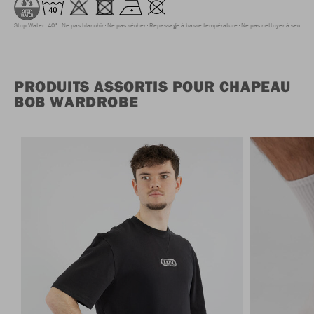
Stop Water
40°
Ne pas blanchir
Ne pas sécher
Repassage à basse température
Ne pas nettoyer à sec
PRODUITS ASSORTIS POUR CHAPEAU
BOB WARDROBE