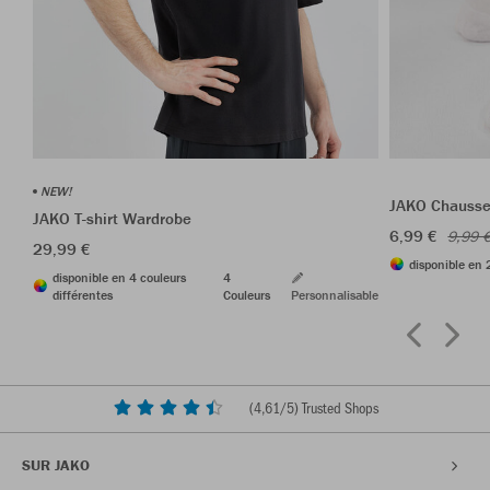
NEW!
JAKO Chausset
JAKO T-shirt Wardrobe
6,99 €
9,99 
29,99 €
disponible en 
disponible en 4 couleurs
4
différentes
Couleurs
Personnalisable
(
4,61
/5) Trusted Shops
SUR JAKO