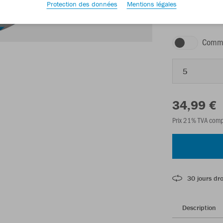
Protection des données
Mentions légales
blanc/bleu JAKO
Comma
5
34,99 €
Prix 21% TVA comp
30 jours dro
Description