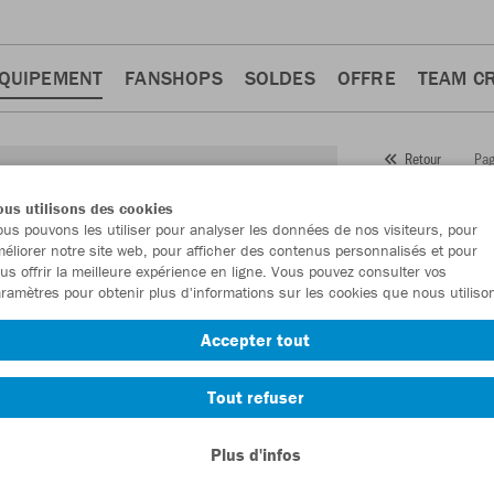
QUIPEMENT
FANSHOPS
SOLDES
OFFRE
TEAM C
Pag
Retour
JAKO
B
us utilisons des cookies
us pouvons les utiliser pour analyser les données de nos visiteurs, pour
Numéro d’article
éliorer notre site web, pour afficher des contenus personnalisés et pour
us offrir la meilleure expérience en ligne. Vous pouvez consulter vos
ramètres pour obtenir plus d'informations sur les cookies que nous utiliso
En tant que me
Accepter tout
commande.
De
Tout refuser
Plus d'infos