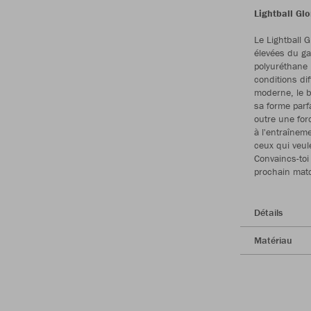
Lightball Glo
Le Lightball 
élevées du ga
polyuréthane 
conditions di
moderne, le b
sa forme parf
outre une for
à l'entraînem
ceux qui veul
Convaincs-toi 
prochain mat
Détails
Matériau