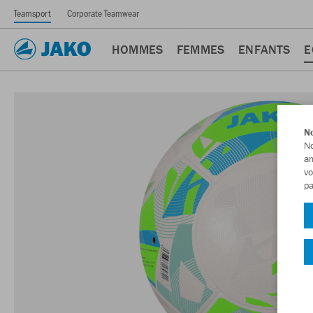
Teamsport
Corporate Teamwear
HOMMES
FEMMES
ENFANTS
E
No
No
am
vo
pa