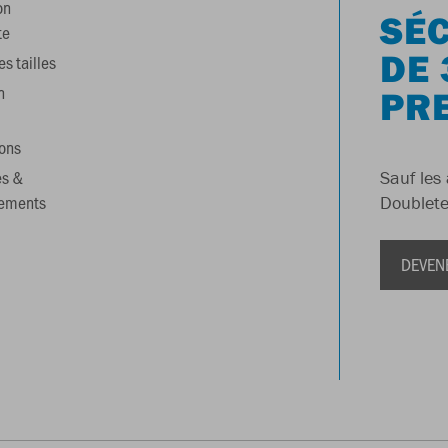
on
SÉC
te
DE 
s tailles
n
PR
ons
es &
Sauf les 
gements
Doublete
DEVEN