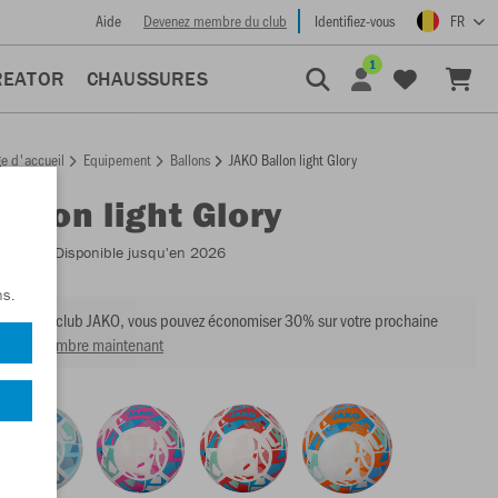
Aide
Devenez membre du club
Identifiez-vous
FR
1
REATOR
CHAUSSURES
e d'accueil
Equipement
Ballons
JAKO Ballon light Glory
allon light Glory
:
2349
- Disponible jusqu'en 2026
ns.
mbre du club JAKO, vous pouvez économiser 30% sur votre prochaine
venir membre maintenant