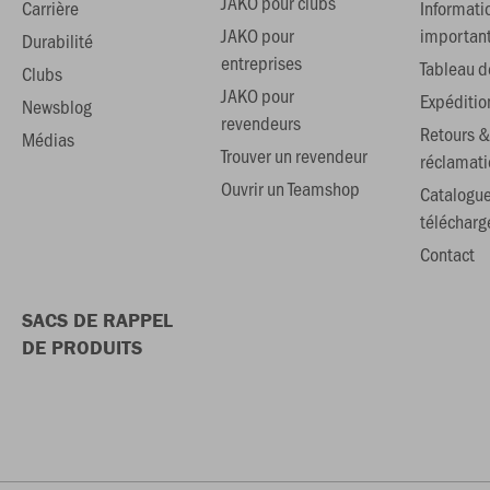
JAKO pour clubs
Carrière
Informati
JAKO pour
importan
Durabilité
entreprises
Tableau de
Clubs
JAKO pour
Expéditio
Newsblog
revendeurs
Retours &
Médias
Trouver un revendeur
réclamati
Ouvrir un Teamshop
Catalogu
téléchar
Contact
SACS DE RAPPEL
DE PRODUITS